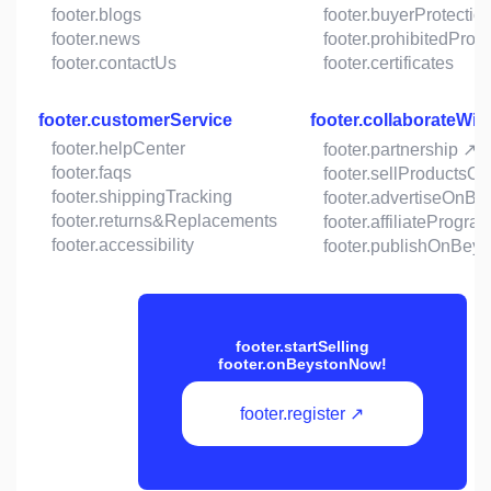
footer.blogs
footer.buyerProtectio
footer.news
footer.prohibitedProd
footer.contactUs
footer.certificates
footer.customerService
footer.collaborateWit
footer.helpCenter
footer.partnership ↗
footer.faqs
footer.sellProductsO
footer.shippingTracking
footer.advertiseOnBe
footer.returns&Replacements
footer.affiliateProgra
footer.accessibility
footer.publishOnBeys
footer.startSelling
footer.onBeystonNow!
footer.register ↗