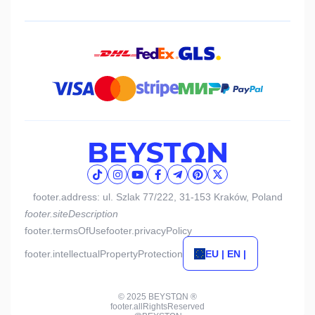
footer.address: ul. Szlak 77/222, 31-153 Kraków, Poland
footer.siteDescription
footer.termsOfUse
footer.privacyPolicy
footer.intellectualPropertyProtection
EU | EN |
© 2025 BEYSTΩN ®
footer.allRightsReserved