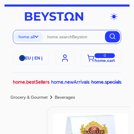
wb_sunny
home.all
0
EU | EN |
home.cart
home.bestSellers
home.newArrivals
home.specials
chevron_right
Grocery & Gourmet
Beverages