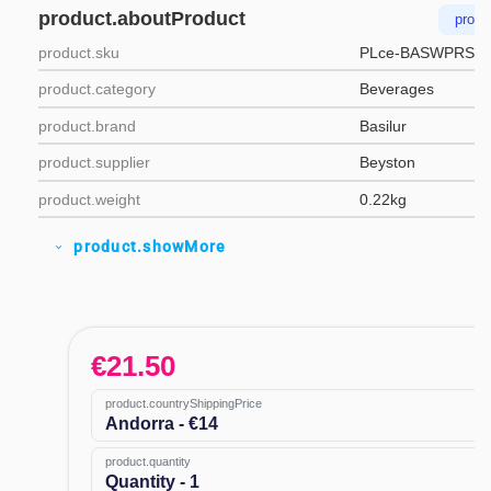
product.aboutProduct
produ
product.sku
PLce-BASWPRSE
product.category
Beverages
product.brand
Basilur
product.supplier
Beyston
product.weight
0.22kg
product.showMore
expand_more
€
21.50
product.countryShippingPrice
Andorra - €14
product.quantity
Quantity - 1