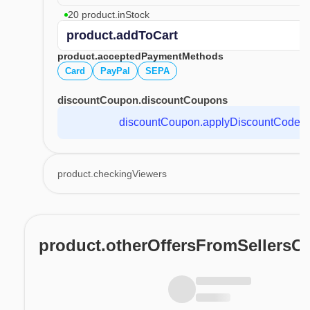
20 product.inStock
product.addToCart
product.acceptedPaymentMethods
Card
PayPal
SEPA
discountCoupon.discountCoupons
discountCoupon.applyDiscountCode
product.checkingViewers
product.otherOffersFromSellersO