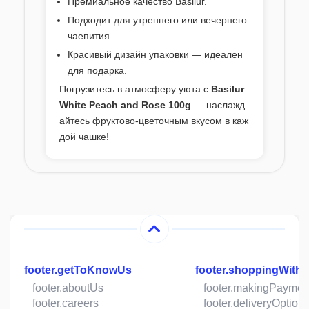
Премиальное качество Basilur.
Подходит для утреннего или вечернего
чаепития.
Красивый дизайн упаковки — идеален
для подарка.
Погрузитесь в атмосферу уюта с
Basilur
White Peach and Rose 100g
— наслажд
айтесь фруктово-цветочным вкусом в каж
дой чашке!
footer.getToKnowUs
footer.shoppingWith
footer.aboutUs
footer.makingPaymen
footer.careers
footer.deliveryOption