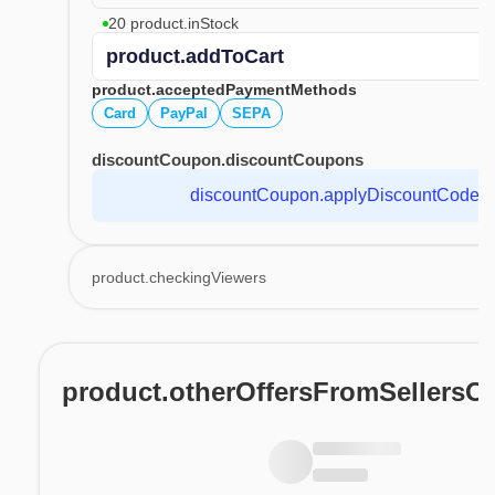
20 product.inStock
product.addToCart
product.acceptedPaymentMethods
Card
PayPal
SEPA
discountCoupon.discountCoupons
discountCoupon.applyDiscountCode
product.checkingViewers
product.otherOffersFromSellersO