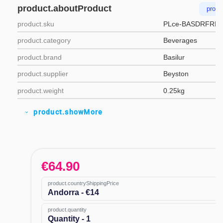
product.aboutProduct
produ
product.sku
PLce-BASDRFRMI
product.category
Beverages
product.brand
Basilur
product.supplier
Beyston
product.weight
0.25kg
product.showMore
expand_more
€
64.90
product.countryShippingPrice
Andorra - €14
product.quantity
Quantity - 1