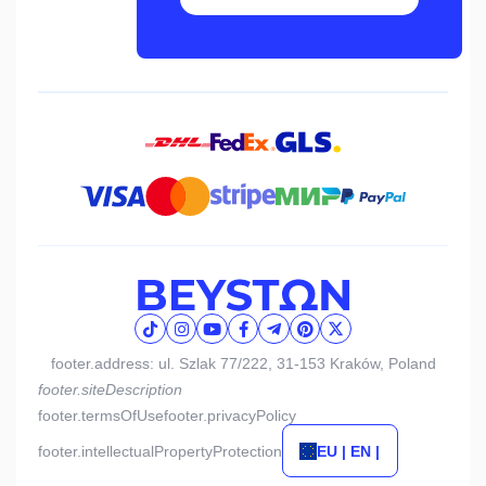
footer.address: ul. Szlak 77/222, 31-153 Kraków, Poland
footer.siteDescription
footer.termsOfUse
footer.privacyPolicy
footer.intellectualPropertyProtection
EU | EN |