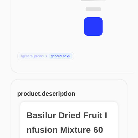
‹
›
general.previous
general.next
product.description
Basilur Dried Fruit I
nfusion Mixture 60