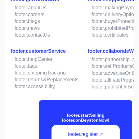
footer.aboutUs
footer.makingPaymen
footer.careers
footer.deliveryOption
footer.blogs
footer.buyerProtectio
footer.news
footer.prohibitedProd
footer.contactUs
footer.certificates
footer.customerService
footer.collaborateWit
footer.helpCenter
footer.partnership ↗
footer.faqs
footer.sellProductsO
footer.shippingTracking
footer.advertiseOnBe
footer.returns&Replacements
footer.affiliateProgra
footer.accessibility
footer.publishOnBeys
footer.startSelling
footer.onBeystonNow!
footer.register ↗