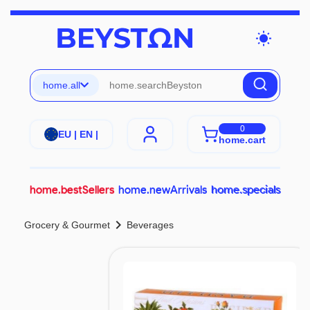
wb_sunny
home.all
0
EU | EN |
home.cart
home.bestSellers
home.newArrivals
home.specials
chevron_right
Grocery & Gourmet
Beverages